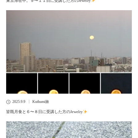
東京滞在中。９〜１１日に受講した方のJewelry
2025.9.9
Kuthumi旅
皆既月食と６〜８日に受講した方のJewelry