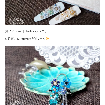
2026.7.24
Kuthumiジュエリー
９月東京Kuthumi
®️
特別ワーク