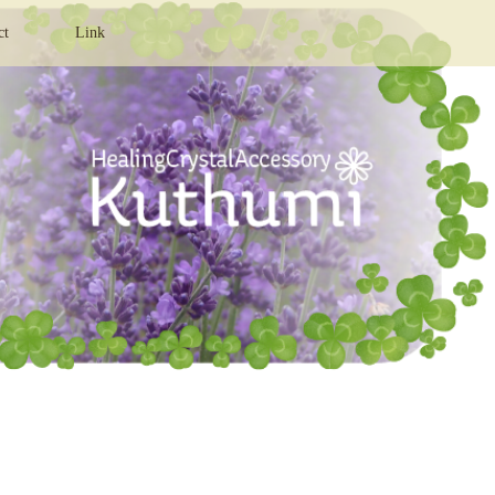
ct
Link