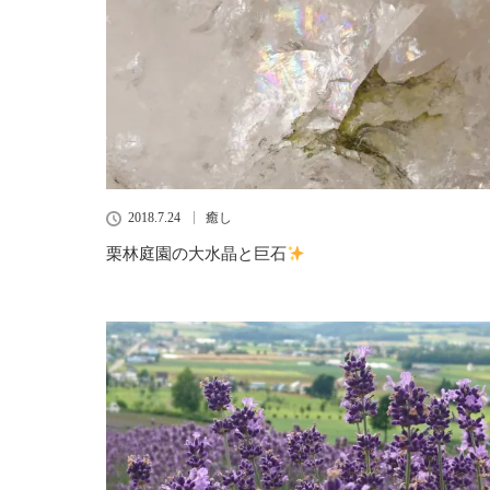
2018.7.24
癒し
栗林庭園の大水晶と巨石