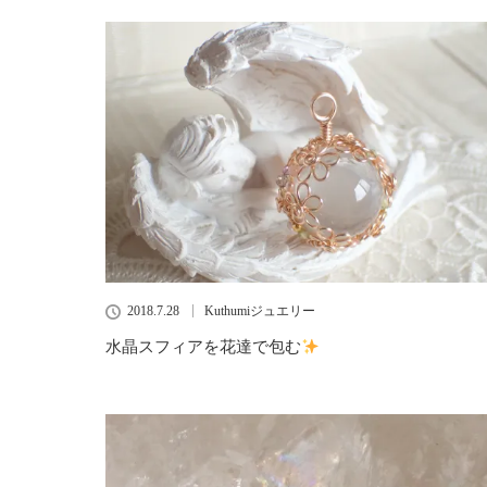
2018.7.28
Kuthumiジュエリー
水晶スフィアを花達で包む