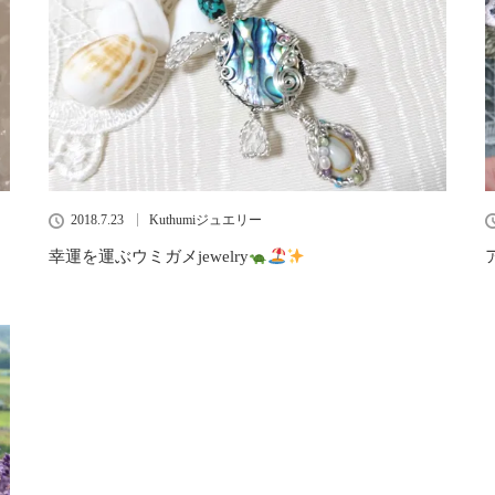
2018.7.23
Kuthumiジュエリー
幸運を運ぶウミガメjewelry