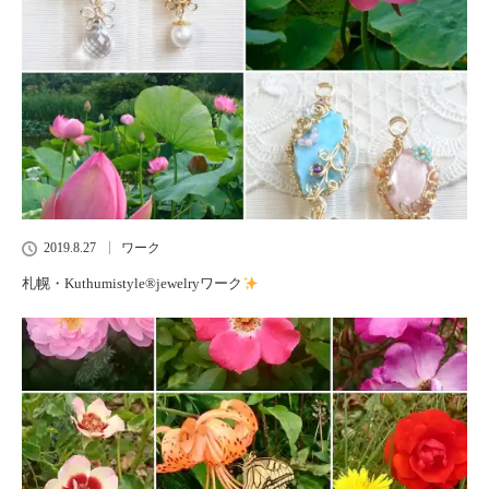
2019.8.27
ワーク
札幌・Kuthumistyle
®️
jewelryワーク