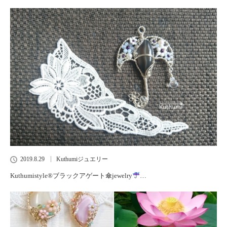
2019.8.29
Kuthumiジュエリー
Kuthumistyle
®️
ブラックアゲート傘jewelry
…