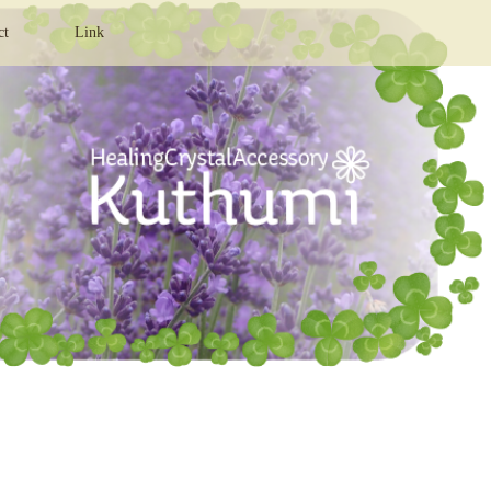
ct
Link