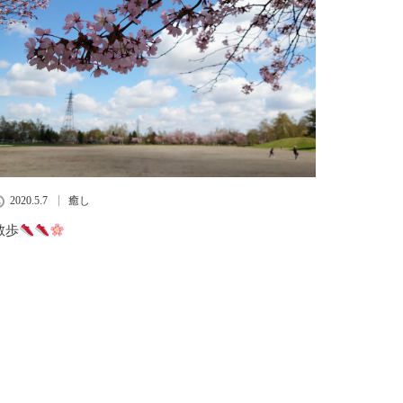
2020.5.7
癒し
散歩