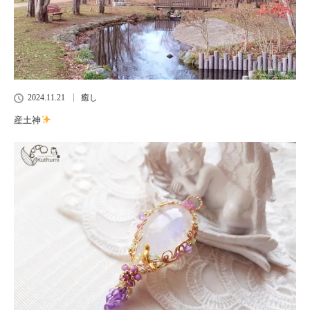
2024.11.21
癒し
産土神