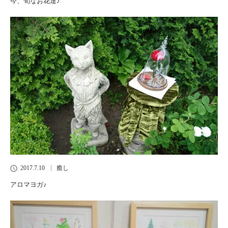
今、旬なお花達♪
2017.7.10
癒し
アロマヨガ♪