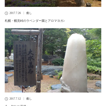
2017.7.26
癒し
札幌・幌見峠のラベンダー園とアロマヨガ♪
2017.7.12
癒し