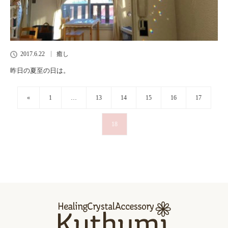
2017.6.22
癒し
昨日の夏至の日は。
«
1
…
13
14
15
16
17
18