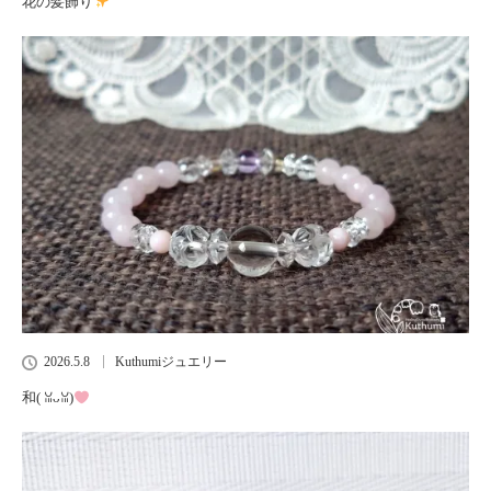
花の髪飾り
2026.5.8
Kuthumiジュエリー
和(⁠ ⁠ꈍ⁠ᴗ⁠ꈍ⁠)