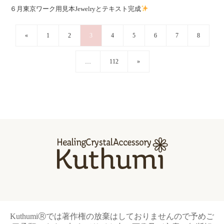
６月東京ワーク用見本Jewelryとテキスト完成
«
1
2
3
4
5
6
7
8
…
112
»
KuthumiⓇでは著作権の放棄はしておりませんので予めご