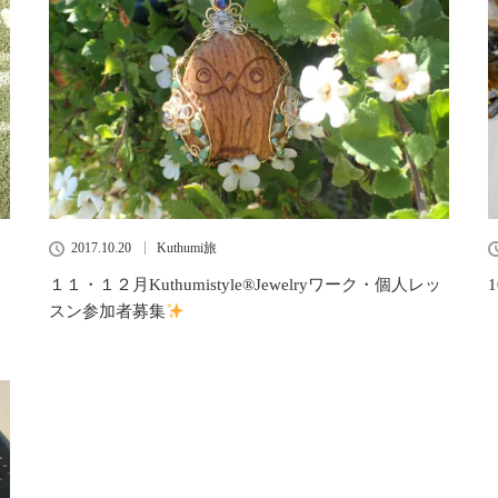
2017.10.20
Kuthumi旅
１１・１２月Kuthumistyle®Jewelryワーク・個人レッ
スン参加者募集