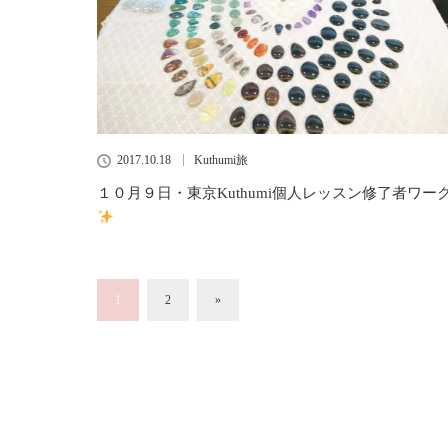
2017.10.18
Kuthumi旅
１０月９日・東京Kuthumi個人レッスン修了者ワー
1
2
»