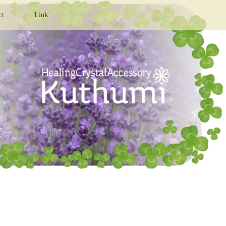
ct
Link