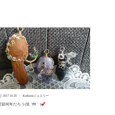
2017.10.28
Kuthumiジュエリー
苦節何年だろう(笑 ´艸｀)