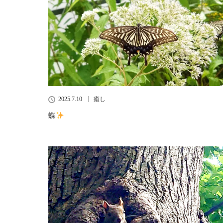
2025.7.10
癒し
蝶