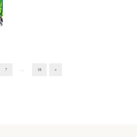
7
…
18
»