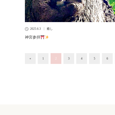
2025.6.3
癒し
神宮参拝
«
1
2
3
4
5
6