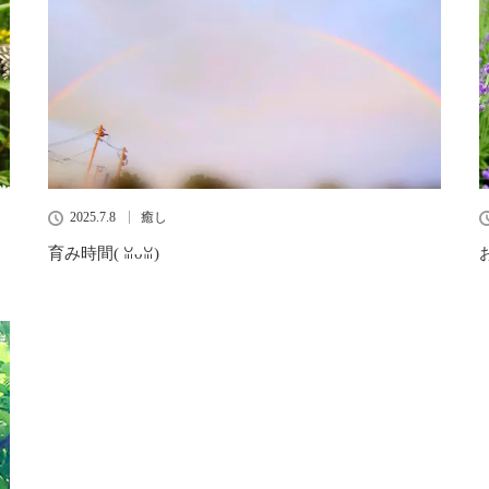
2025.7.8
癒し
育み時間(⁠ ⁠ꈍ⁠ᴗ⁠ꈍ⁠)