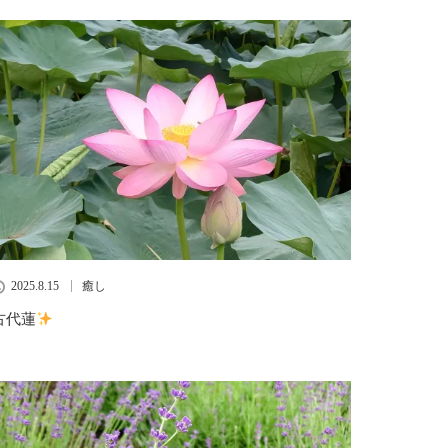
2025.8.15
癒し
古代蓮