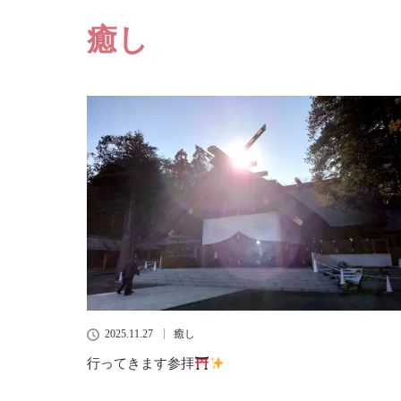
癒し
2025.11.27
癒し
行ってきます参拝