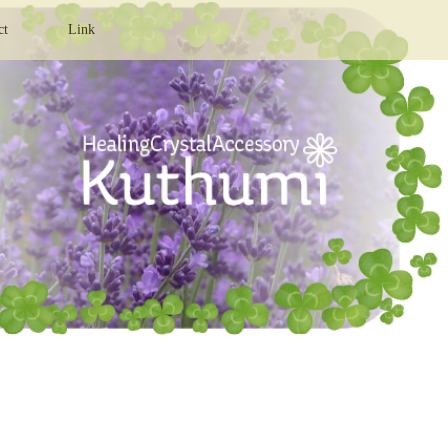
ct
Link