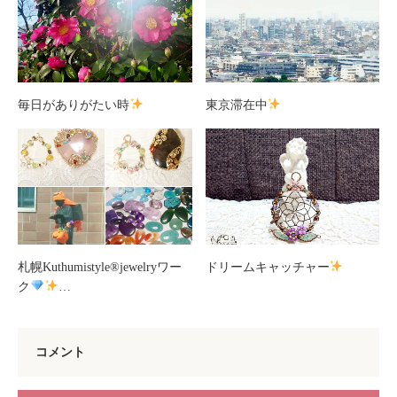
毎日がありがたい時
東京滞在中
札幌Kuthumistyle
®️
jewelryワー
ドリームキャッチャー
ク
…
コメント