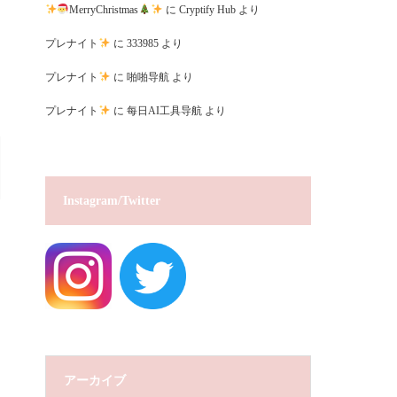
MerryChristmas
に
Cryptify Hub
より
プレナイト
に
333985
より
プレナイト
に
啪啪导航
より
プレナイト
に
每日AI工具导航
より
Instagram/Twitter
アーカイブ