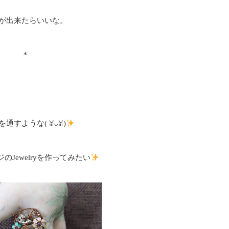
が出来たらいいな。
＊
すような(⁠ ⁠ꈍ⁠ᴗ⁠ꈍ⁠)
のJewelryを作ってみたい