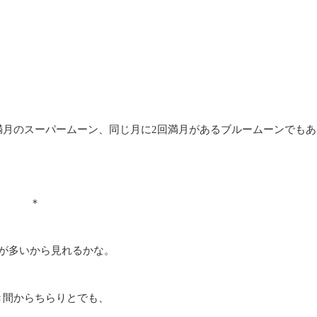
の満月のスーパームーン、同じ月に2回満月があるブルームーンでもあ
＊
が多いから見れるかな。
き間からちらりとでも、