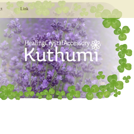
ct
Link