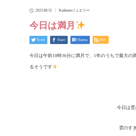
2023.08.31
Kuthumiジュエリー
今日は満月
Tweet
Share
Hatena
RSS
今日は午前10時36分に満月で、1年のうちで最大
るそうです
今日は雲
雲のす