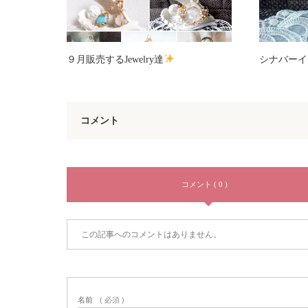
９月販売するJewelry達
シナバーイ
コメント
コメント ( 0 )
この記事へのコメントはありません。
名前
( 必須 )