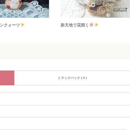
ンクォーツ
新天地で花開く
トラックバック ( 0 )