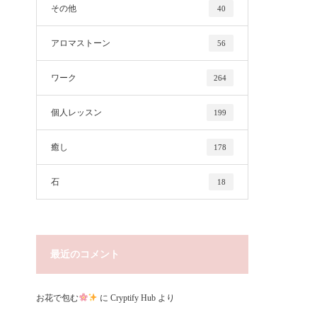
その他
40
アロマストーン
56
ワーク
264
個人レッスン
199
癒し
178
石
18
最近のコメント
お花で包む
に
Cryptify Hub
より