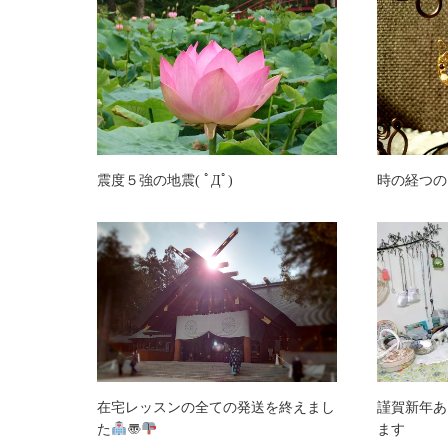
震度５強の地震( ﾟДﾟ)
時の経つの
在宅レッスンの全ての発送を終えまし
謹賀新年あ
た
〠
ます