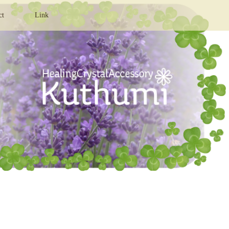
ct
Link