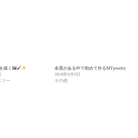
描く🖼🖌
余震がある中で初めて作るMYjewelry
日
2018年9月9日
ュエリー
その他