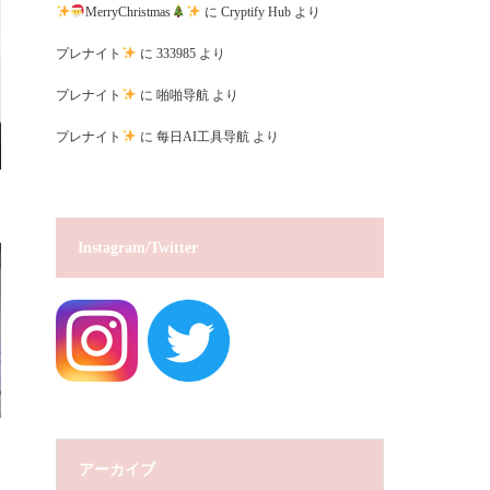
MerryChristmas
に
Cryptify Hub
より
プレナイト
に
333985
より
プレナイト
に
啪啪导航
より
プレナイト
に
每日AI工具导航
より
Instagram/Twitter
アーカイブ