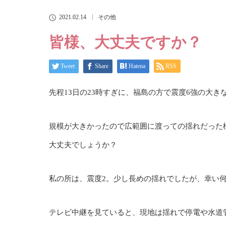
2021.02.14
その他
皆様、大丈夫ですか？
Tweet
Share
Hatena
RSS
先程13日の23時すぎに、福島の方で震度6強の大き
規模が大きかったので広範囲に渡っての揺れだった
大丈夫でしょうか？
私の所は、震度2。少し長めの揺れでしたが、幸い
テレビ中継を見ていると、現地は揺れで停電や水道