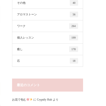
その他
40
アロマストーン
56
ワーク
264
個人レッスン
199
癒し
178
石
18
最近のコメント
お花で包む
に
Cryptify Hub
より