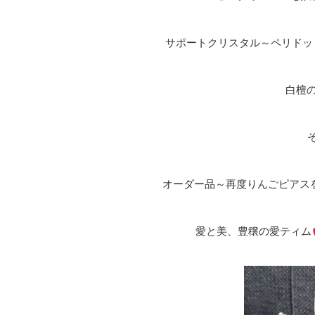
サポートクリスタル～ペリドッ
白檀
オーダー品～再度りんごピアス
愛と美、豊穣の愛ティム