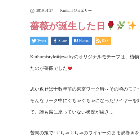
2019.01.27
Kuthumiジュエリー
薔薇が誕生した日
Tweet
Share
Hatena
RSS
Kuthumistyle
®️
jewelryのオリジナルモチーフは
たのが薔薇でした
思い返せば十数年前の東京ワーク時～その頃のモチ
そんなワーク中にぐちゃぐちゃになったワイヤーを綺
て、誰も席に座っていない状況が続き…
苦肉の策で“ぐちゃぐちゃのワイヤーのまま渦巻き