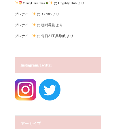
MerryChristmas
に
Cryptify Hub
より
プレナイト
に
333985
より
プレナイト
に
啪啪导航
より
プレナイト
に
每日AI工具导航
より
Instagram/Twitter
アーカイブ