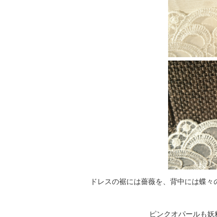
ドレスの裾には薔薇を、背中には蝶々
ピンクオパールも妖