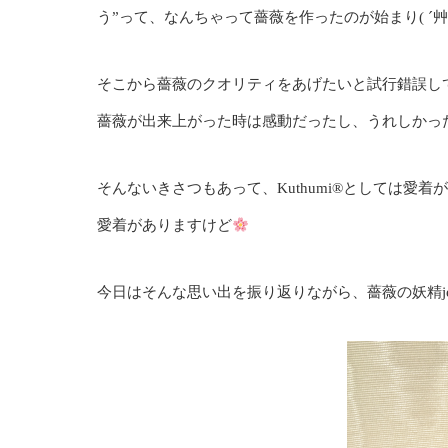
う”って、なんちゃって薔薇を作ったのが始まり( ´艸｀
そこから薔薇のクオリティをあげたいと試行錯誤して、
薔薇が出来上がった時は感動だったし、うれしかったな
そんないきさつもあって、Kuthumi
®️
としては愛着が
愛着がありますけど
今日はそんな思い出を振り返りながら、薔薇の妖精jew