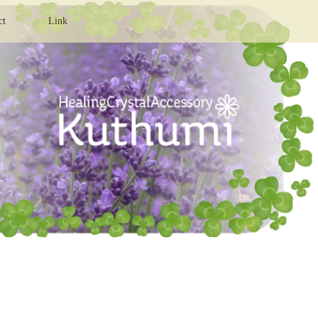
ct
Link