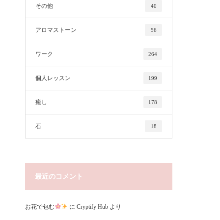
その他
40
アロマストーン
56
ワーク
264
個人レッスン
199
癒し
178
石
18
最近のコメント
お花で包む
に
Cryptify Hub
より