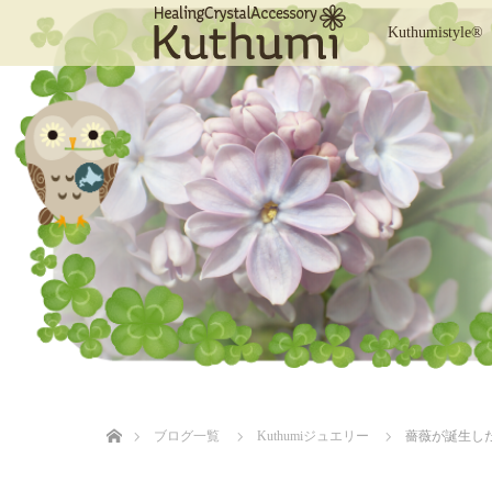
Kuthumistyle®
ホーム
ブログ一覧
Kuthumiジュエリー
薔薇が誕生し