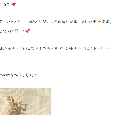
)(笑)
やっとKuthumi
®️
オリジナルの薔薇が完成しました
綺麗な
～(*´▽｀*)
あるモチーフの１つ
もちろんすべてのモチーフにストーリーと
elryを作りました