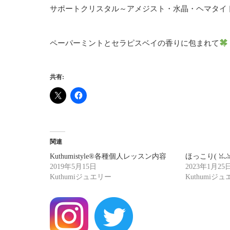
サポートクリスタル～アメジスト・水晶・ヘマタイ
ペーパーミントとセラピスベイの香りに包まれて
共有:
関連
Kuthumistyle®各種個人レッスン内容
ほっこり(⁠ ⁠ꈍ⁠ᴗ⁠ꈍ
2019年5月15日
2023年1月25
Kuthumiジュエリー
Kuthumiジ