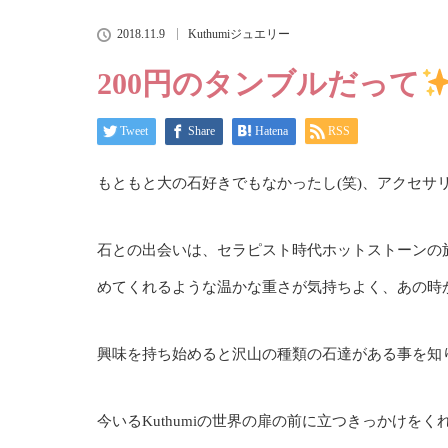
2018.11.9
Kuthumiジュエリー
200円のタンブルだって
Tweet
Share
Hatena
RSS
もともと大の石好きでもなかったし(笑)、アクセサリ
石との出会いは、セラピスト時代ホットストーンの
めてくれるような温かな重さが気持ちよく、あの時
興味を持ち始めると沢山の種類の石達がある事を知
今いるKuthumiの世界の扉の前に立つきっかけを