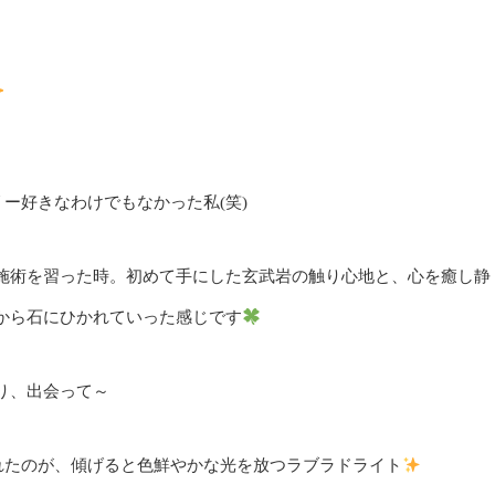
ー好きなわけでもなかった私(笑)
施術を習った時。初めて手にした玄武岩の触り心地と、心を癒し静
から石にひかれていった感じです
り、出会って～
くれたのが、傾げると色鮮やかな光を放つラブラドライト