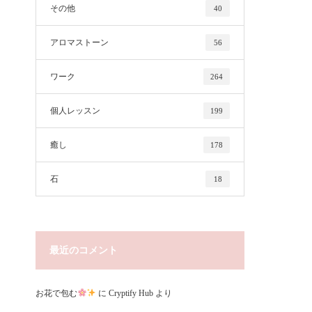
その他
40
アロマストーン
56
ワーク
264
個人レッスン
199
癒し
178
石
18
最近のコメント
お花で包む
に
Cryptify Hub
より