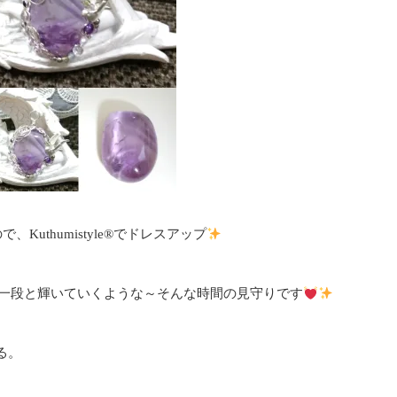
thumistyle
®️
でドレスアップ
てより一段と輝いていくような～そんな時間の見守りです
る。