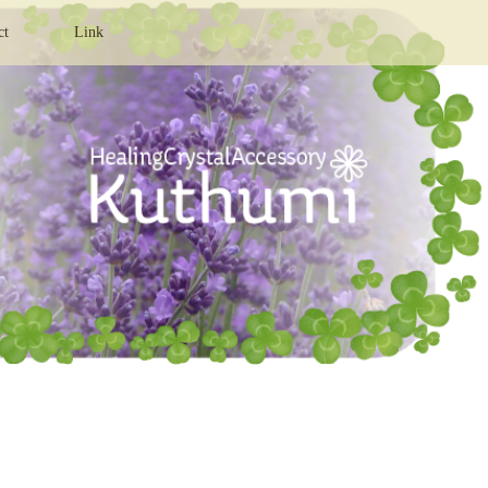
ct
Link