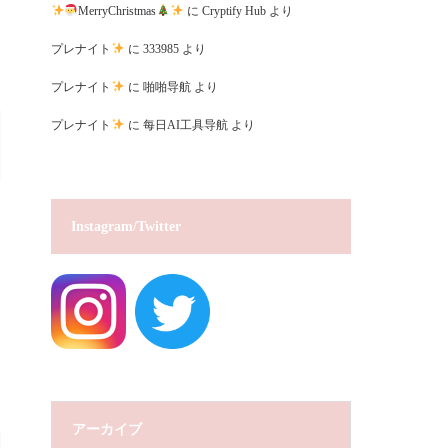
MerryChristmas
に
Cryptify Hub
より
プレナイト
に
333985
より
プレナイト
に
啪啪导航
より
プレナイト
に
每日AI工具导航
より
Instagram/Twitter
アーカイブ