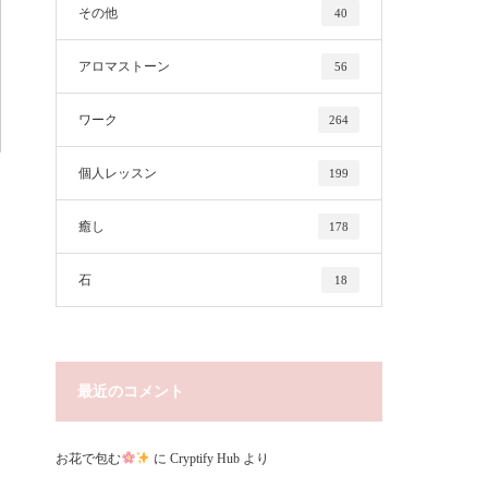
その他
40
アロマストーン
56
ワーク
264
個人レッスン
199
癒し
178
石
18
最近のコメント
お花で包む
に
Cryptify Hub
より