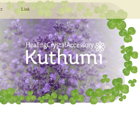
ct
Link