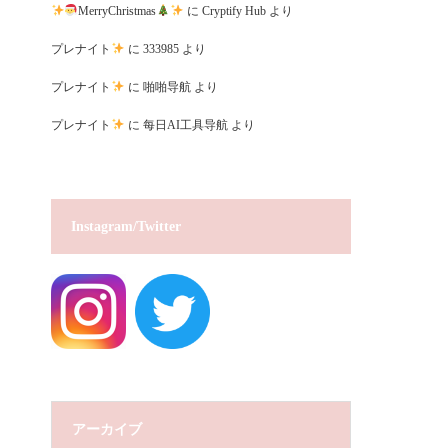
MerryChristmas
に
Cryptify Hub
より
プレナイト
に
333985
より
プレナイト
に
啪啪导航
より
プレナイト
に
每日AI工具导航
より
Instagram/Twitter
アーカイブ