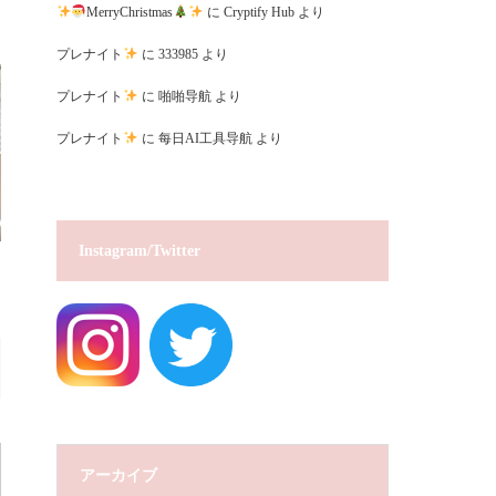
MerryChristmas
に
Cryptify Hub
より
プレナイト
に
333985
より
プレナイト
に
啪啪导航
より
プレナイト
に
每日AI工具导航
より
Instagram/Twitter
アーカイブ