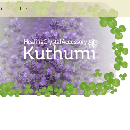
ct
Link