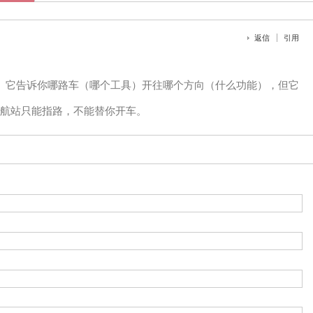
返信
引用
公交站牌。它告诉你哪路车（哪个工具）开往哪个方向（什么功能），但它
航站只能指路，不能替你开车。