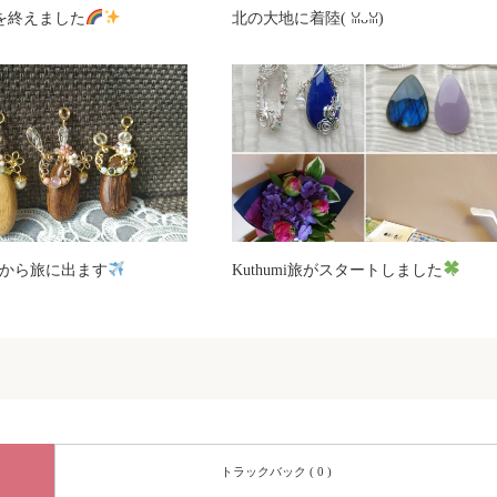
i旅を終えました
北の大地に着陸(⁠ ⁠ꈍ⁠ᴗ⁠ꈍ⁠)
から旅に出ます
Kuthumi旅がスタートしました
トラックバック ( 0 )