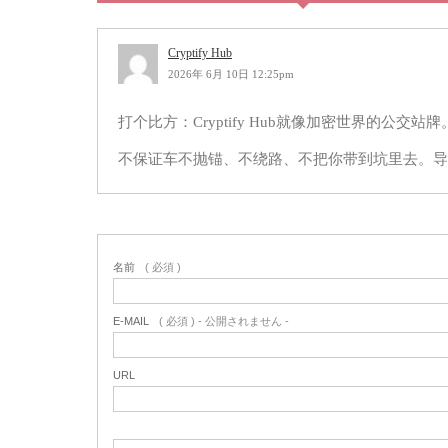
Cryptify Hub
2026年 6月 10日 12:25pm
打个比方：Cryptify Hub就像加密世界的
不保证车不抛锚、不绕路、不把你带到坑里去。导
名前
( 必須 )
E-MAIL
( 必須 ) - 公開されません -
URL