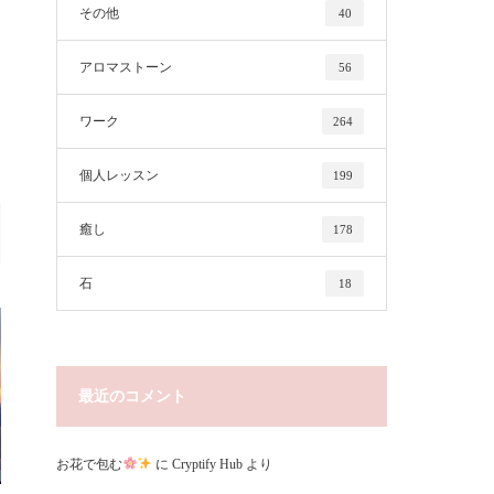
その他
40
アロマストーン
56
ワーク
264
個人レッスン
199
癒し
178
石
18
最近のコメント
お花で包む
に
Cryptify Hub
より