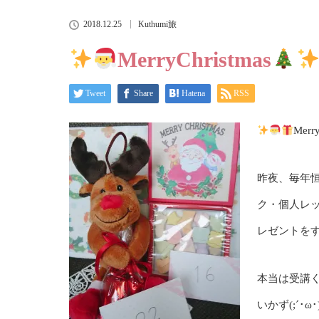
2018.12.25
Kuthumi旅
MerryChristmas
Tweet
Share
Hatena
RSS
Merr
昨夜、毎年恒例
ク・個人レ
レゼントを
本当は受講
いかず(;´･ω