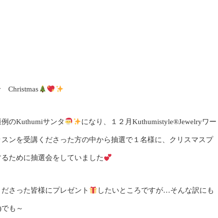
y Christmas
のKuthumiサンタ
になり、１２月Kuthumistyle®Jewelryワー
ッスンを受講くださった方の中から抽選で１名様に、クリスマスプ
するために抽選会をしていました
くださった皆様にプレゼント
したいところですが…そんな訳にも
･)でも～