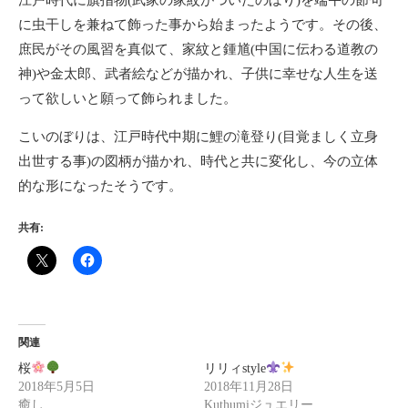
江戸時代に旗指物(武家の家紋がついたのぼり)を端午の節句
に虫干しを兼ねて飾った事から始まったようです。その後、
庶民がその風習を真似て、家紋と鍾馗(中国に伝わる道教の
神)や金太郎、武者絵などが描かれ、子供に幸せな人生を送
って欲しいと願って飾られました。
こいのぼりは、江戸時代中期に鯉の滝登り(目覚ましく立身
出世する事)の図柄が描かれ、時代と共に変化し、今の立体
的な形になったそうです。
共有:
関連
桜
リリィstyle
2018年5月5日
2018年11月28日
癒し
Kuthumiジュエリー