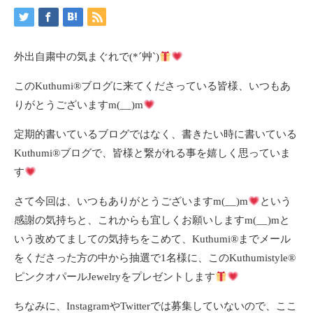
外出自粛中の気まぐれで(*´艸`)
このKuthumi
®️
ブログに来てくださっている皆様、いつもあ
りがとうございますm(__)m
定期的書いているブログではなく、書きたい時に書いている
Kuthumi
®️
ブログで、皆様と繋がれる事を嬉しく思っていま
す
さて今回は、いつもありがとうございますm(__)m
という
感謝の気持ちと、これからも宜しくお願いしますm(__)mと
いう改めてましての気持ちをこめて、Kuthumi
®️
までメール
をくださった方の中から抽選で1名様に、このKuthumistyle
®️
ピンクオパールJewelryをプレゼントします
ちなみに、InstagramやTwitterでは募集していないので、ここ