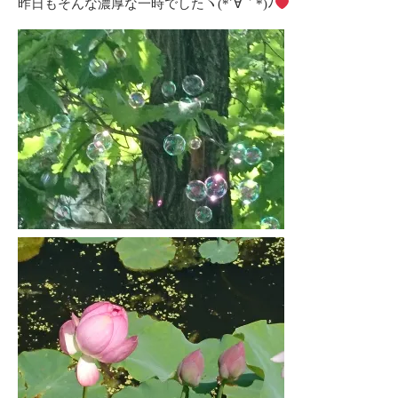
昨日もそんな濃厚な一時でしたヽ(*´∀｀*)ﾉ