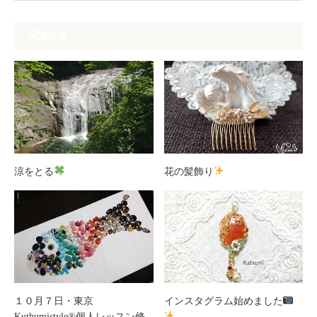
関連記事
涼をとる
花の髪飾り
１０月７日・東京
インスタグラム始めました
Kuthumistyle®個人レッスン修