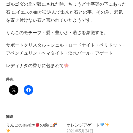
ゴルゴダの丘で磔にされた時、ちょうど十字架の下にあった
石 にイエスの血が染込んで出来た石との事。その為、邪気
を寄せ付けない石と言われていたようです。
りんごのモチーフ～愛・豊かさ・若さを象徴する。
サポートクリスタル～シェル・ロードナイト・ペリドット・
アベンチュリン・ヘマタイト・淡水パール・アゲート
レディナダの香りに包まれて
共有:
関連
りんごのjewelry
の前に
オレンジアゲート
2021年5月24日