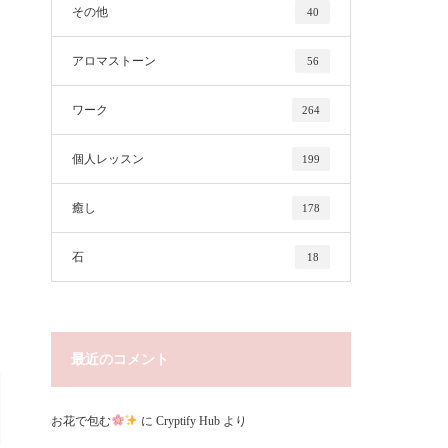
その他
40
アロマストーン
56
ワーク
264
個人レッスン
199
癒し
178
石
18
最近のコメント
お花で包む
に
Cryptify Hub
より