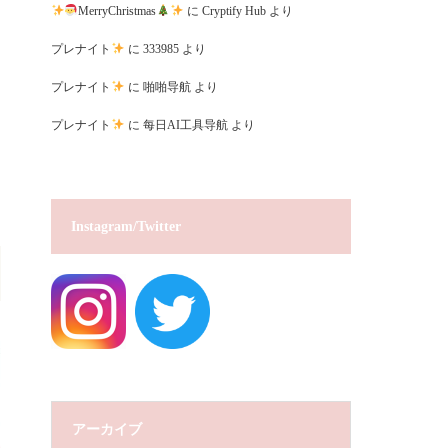
MerryChristmas
に
Cryptify Hub
より
プレナイト
に
333985
より
プレナイト
に
啪啪导航
より
プレナイト
に
每日AI工具导航
より
Instagram/Twitter
アーカイブ