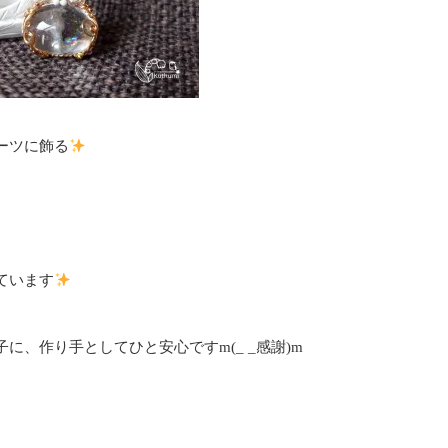
ーツに飾る
ています
、作り手としてひと安心ですm(_ _感謝)m