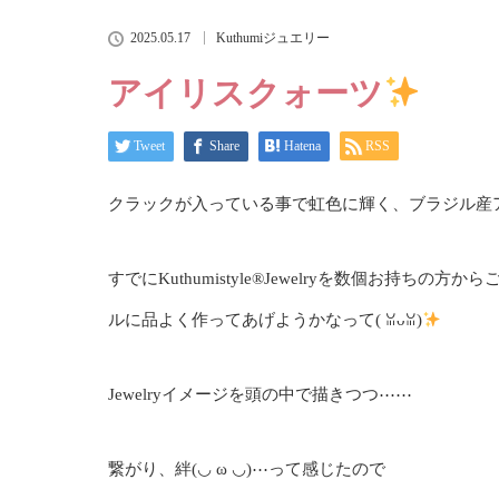
2025.05.17
Kuthumiジュエリー
アイリスクォーツ
Tweet
Share
Hatena
RSS
クラックが入っている事で虹色に輝く、ブラジル産
すでにKuthumistyle®Jewelryを数個お持
ルに品よく作ってあげようかなって(⁠ ⁠ꈍ⁠ᴗ⁠ꈍ⁠)
Jewelryイメージを頭の中で描きつつ⋯⋯
繋がり、絆(⁠◡⁠ ⁠ω⁠ ⁠◡⁠)⋯って感じたので