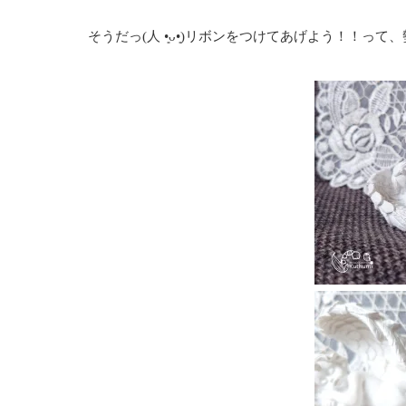
そうだっ(⁠人⁠ ⁠•͈⁠ᴗ⁠•͈⁠)リボンをつけてあげよう