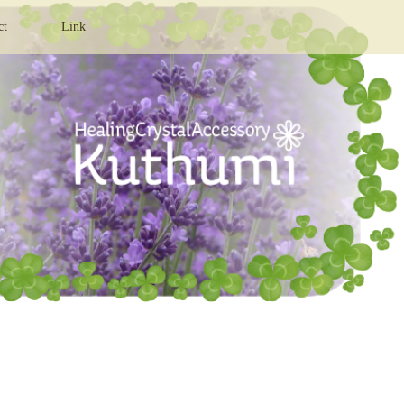
ct
Link