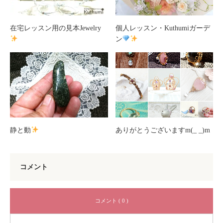
在宅レッスン用の見本Jewelry
個人レッスン・Kuthumiガーデ
ン
静と動
ありがとうございますm(_ _)m
コメント
コメント ( 0 )