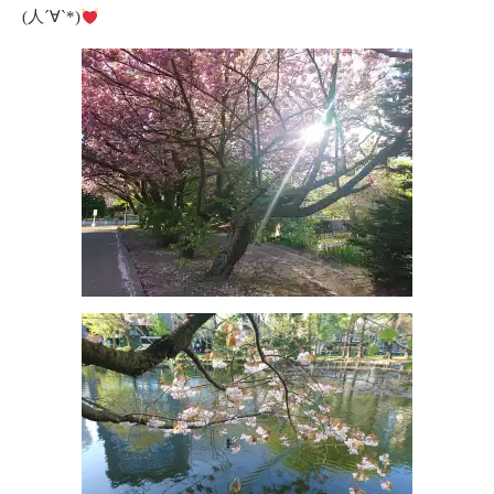
(人´∀`*)