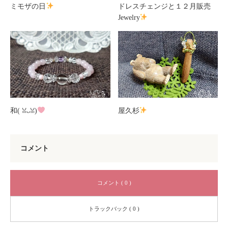
ミモザの日
ドレスチェンジと１２月販売
Jewelry
和(⁠ ⁠ꈍ⁠ᴗ⁠ꈍ⁠)
屋久杉
コメント
コメント ( 0 )
トラックバック ( 0 )