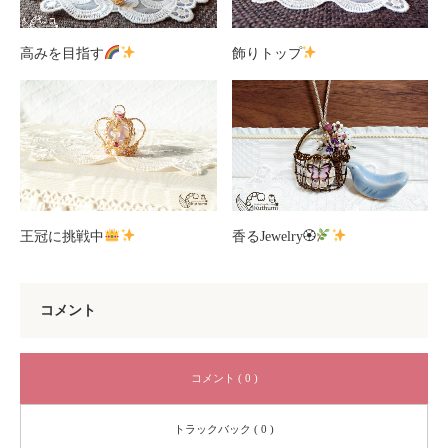
高みを目指す
飾りトップ
王冠に挑戦中
香るJewelry🏵
コメント
コメント ( 0 )
トラックバック ( 0 )