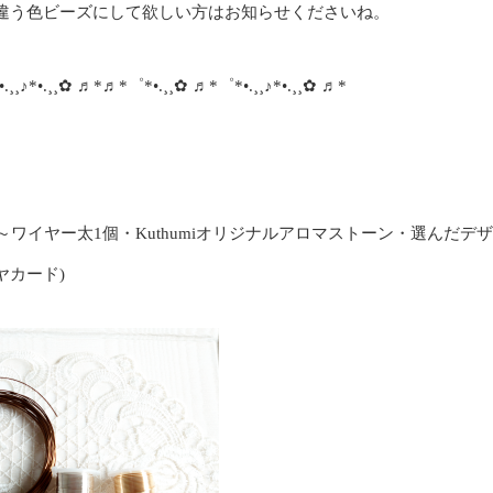
違う色ビーズにして欲しい方はお知らせくださいね。
¸¸♪*•.¸¸✿ ♬*♬*゜*•.¸¸✿ ♬*゜*•.¸¸♪*•.¸¸✿ ♬*
～ワイヤー太1個・Kuthumiオリジナルアロマストーン・選んだデ
ヤカード)