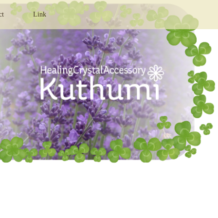
ct
Link