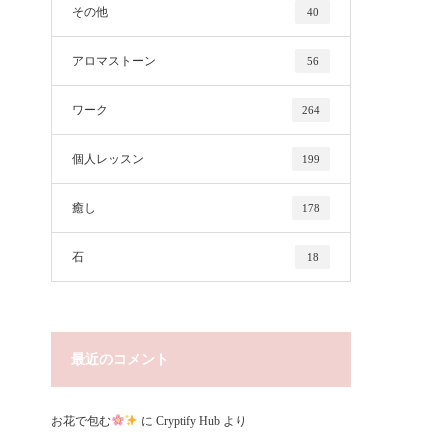
その他
40
アロマストーン
56
ワーク
264
個人レッスン
199
癒し
178
ザ
石
18
最近のコメント
お花で包む
に
Cryptify Hub
より