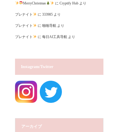
MerryChristmas
に
Cryptify Hub
より
プレナイト
に
333985
より
プレナイト
に
啪啪导航
より
プレナイト
に
每日AI工具导航
より
Instagram/Twitter
アーカイブ