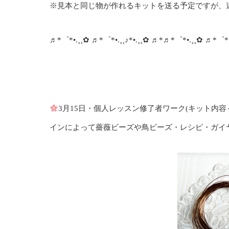
※見本と同じ物が作れるキットを送る予定ですが、
♬*゜*•.¸¸✿ ♬*゜*•.¸¸♪*•.¸¸✿ ♬*♬*゜*•.¸¸✿ ♬*゜*•.
3月15日・個人レッスン修了者ワーク(キット内容
インによって薔薇ビーズや鳥ビーズ・レシピ・ガイ