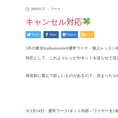
2020.03.27
ワーク
キャンセル対応
Tweet
Share
Hatena
RSS
3月の東京Kuthumistyle
®️
通常ワーク・個人レッスン
対応として、これよりレシピやキットを送らせて頂
発送前に選んで欲しいものがあるので、決まったらKu
3月14日・通常ワーク(キット内容～ワイヤー太