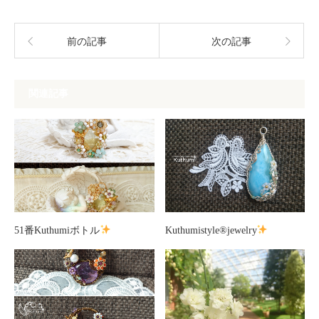
前の記事
次の記事
関連記事
51番Kuthumiボトル
Kuthumistyle
®️
jewelry