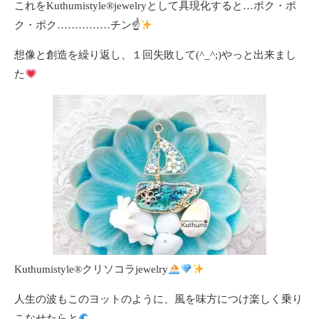
これをKuthumistyle
®️
jewelryとして具現化すると…ポク・ポ
ク・ポク……………チン☝
想像と創造を繰り返し、１回失敗して(^_^;)やっと出来まし
た
Kuthumistyle
®️
クリソコラjewelry
人生の波もこのヨットのように、風を味方につけ楽しく乗り
こなせたらと