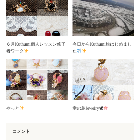
６月Kuthumi個人レッスン修了
今日からKuthumi旅はじめまし
者ワーク
た
やっと
幸の鳥Jewelry🕊
コメント