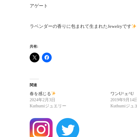
アゲート
ラベンダーの香りに包まれて生まれたJewelryです
共有:
関連
春を感じる
ワンU^ェ^U
2024年2月3日
2019年9月14
Kuthumiジュエリー
Kuthumiジ