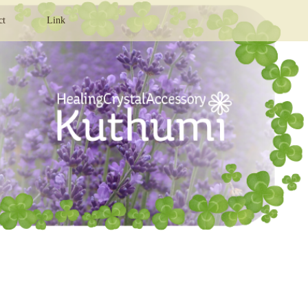
ct
Link