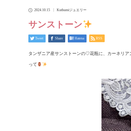
2024.10.15
Kuthumiジュエリー
サンストーン
Tweet
Share
Hatena
RSS
タンザニア産サンストーンの♡花瓶に、カーネリア
って