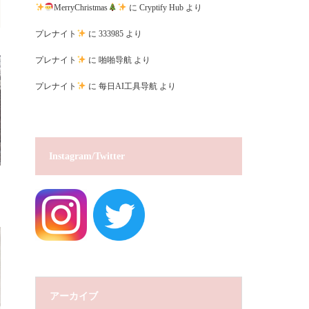
MerryChristmas
に
Cryptify Hub
より
プレナイト
に
333985
より
プレナイト
に
啪啪导航
より
プレナイト
に
每日AI工具导航
より
Instagram/Twitter
アーカイブ