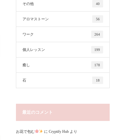
その他
40
アロマストーン
56
ワーク
264
個人レッスン
199
癒し
178
石
18
最近のコメント
お花で包む
に
Cryptify Hub
より