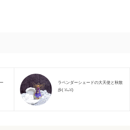
ー
ラベンダーシェードの大天使と秋散
歩(⁠ ⁠ꈍ⁠ᴗ⁠ꈍ⁠)