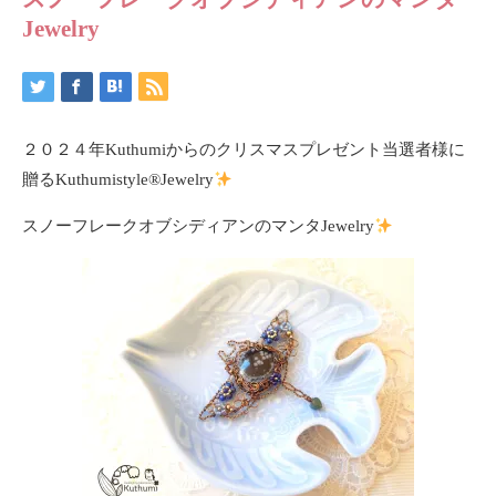
Jewelry
２０２４年Kuthumiからのクリスマスプレゼント当選者様に
贈るKuthumistyle®Jewelry‍
スノーフレークオブシディアンのマンタJewelry