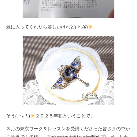
気に入ってくれたら嬉しいけれど(⁠ ⁠ꈍ⁠ᴗ⁠ꈍ⁠)
そう(⁠.⁠ ⁠❛⁠ ⁠ᴗ⁠ ⁠❛⁠.⁠)
２０２５年初ということで、
３月の東京ワーク＆レッスンを受講くださった皆さまの中か