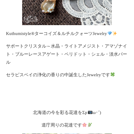
Kuthumistyle
®️
ターコイズ＆ルチルクォーツJewelry
サポートクリスタル～水晶・ライトアメジスト・アマゾナイ
ト・ブルーレースアゲート・ペリドット・シェル・淡水パー
ル
セラピスベイの浄化の香りの中誕生したJewelryです
北海道の今を彩る花達をΣp
ω･´)
道庁周りの花達です