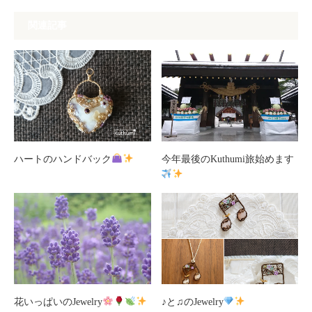
関連記事
ハートのハンドバック
今年最後のKuthumi旅始めます
花いっぱいのJewelry
♪と♫のJewelry