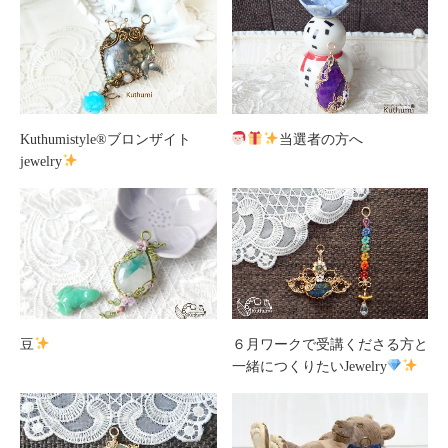
Kuthumistyle
®️
ブロンザイト
当選者の方へ
jewelry
豆
６月ワークで受講くださる方と
一緒につくりたいJewelry