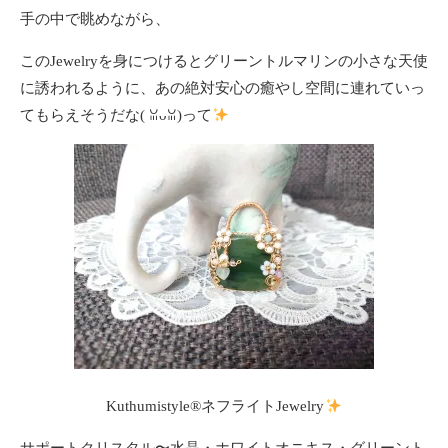
手の中で眺めながら、
このJewelryを身につけるとグリーントルマリンの小さな天使
に誘われるように、あの絶対安心の癒やし空間に連れていっ
てもらえそうだな(⁠ ⁠ꈍ⁠ᴗ⁠ꈍ⁠)って
Kuthumistyle®ネフライトJewelry