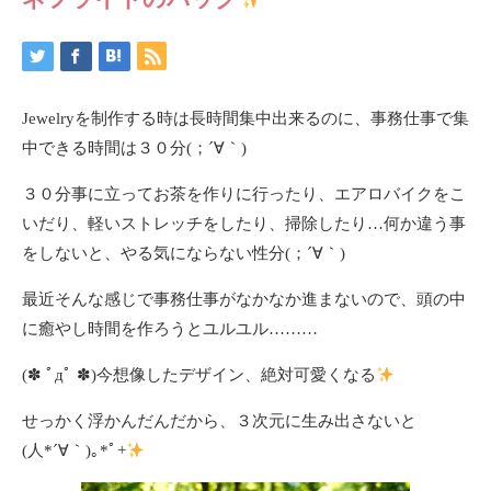
Jewelryを制作する時は長時間集中出来るのに、事務仕事で集
中できる時間は３０分(；´∀｀)
３０分事に立ってお茶を作りに行ったり、エアロバイクをこ
いだり、軽いストレッチをしたり、掃除したり…何か違う事
をしないと、やる気にならない性分(；´∀｀)
最近そんな感じで事務仕事がなかなか進まないので、頭の中
に癒やし時間を作ろうとユルユル………
(✽ ﾟдﾟ ✽)今想像したデザイン、絶対可愛くなる
せっかく浮かんだんだから、３次元に生み出さないと
(⁠人⁠*⁠´⁠∀⁠｀⁠)⁠｡⁠*ﾟ⁠+