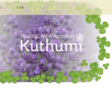
ct
Link