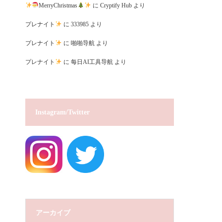
MerryChristmas
に
Cryptify Hub
より
プレナイト
に
333985
より
プレナイト
に
啪啪导航
より
プレナイト
に
每日AI工具导航
より
Instagram/Twitter
アーカイブ