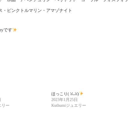
ス・ピンクトルマリン・アマゾナイト
ryです
ほっこり(⁠ ⁠ꈍ⁠ᴗ⁠ꈍ⁠)
日
2023年1月25日
ュエリー
Kuthumiジュエリー