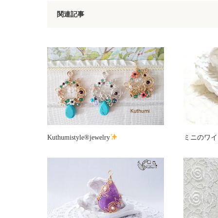
関連記事
Kuthumistyle
®️
jewelry
ミニのワイ