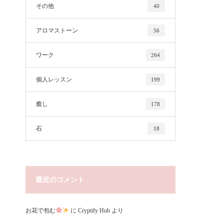
その他
40
アロマストーン
56
ワーク
264
個人レッスン
199
癒し
178
石
18
最近のコメント
お花で包む
に
Cryptify Hub
より