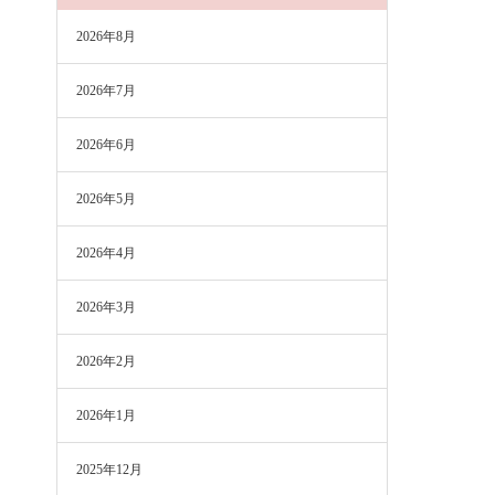
2026年8月
2026年7月
2026年6月
2026年5月
2026年4月
2026年3月
2026年2月
2026年1月
2025年12月