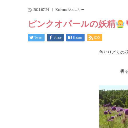
2021.07.24
Kuthumiジュエリー
ピンクオパールの妖精
Tweet
Share
Hatena
RSS
色とりどりの
香