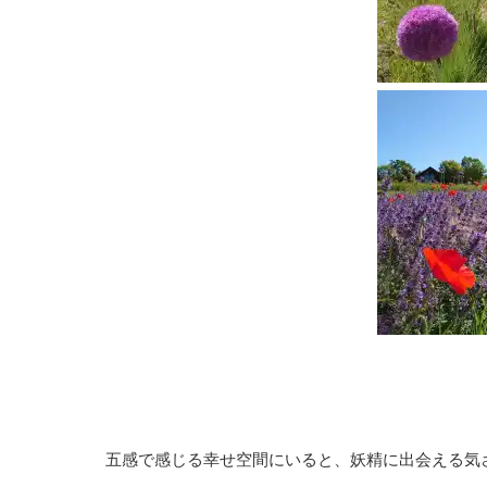
五感で感じる幸せ空間にいると、妖精に出会える気