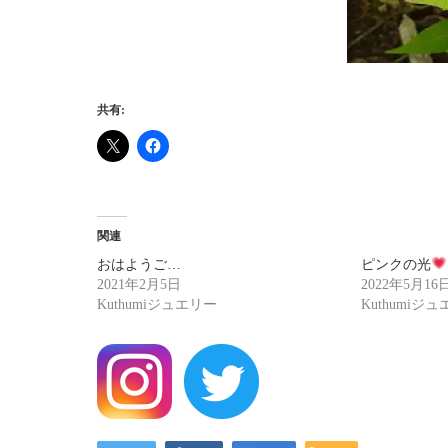
共有:
関連
おはようご…
ピンクの光
2021年2月5日
2022年5月16
Kuthumiジュエリー
Kuthumiジ