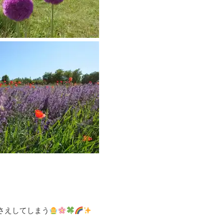
さえしてしまう