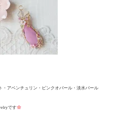
ト・アベンチュリン・ピンクオパール・淡水パール
lryです