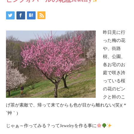
昨日見に行
った梅の花
や、街路
樹、公園、
各お宅のお
庭で咲き誇
っている桜
の花のピン
クと幹のこ
げ茶が素敵で、帰って来てからも色が目から離れない(笑)( *
´艸｀)
じゃぁ～作ってみる？ってJewelryを作る事に