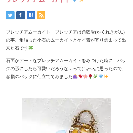
ブレッチアムーカイト。ブレッチアは角礫岩(かくれきがん)
の事。角張った小石のムーカイトとケイ素が寄り集まって出
来た石です
石面がアートなブレッチアムーカイトをみつけた時に、バッ
クの形にしたら可愛いだろうな…って( ´,,•ω•,,`)思ったので、
念願のバックに仕立ててみました