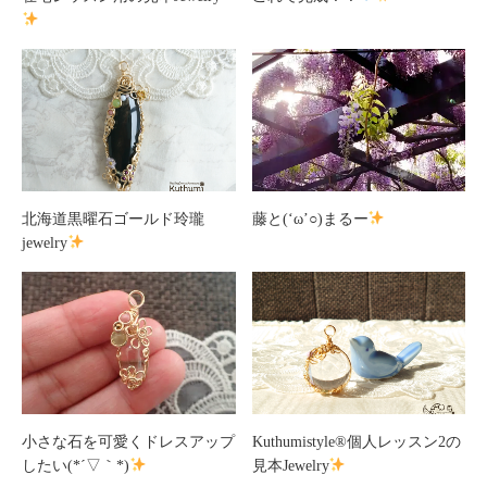
北海道黒曜石ゴールド玲瓏
藤と(‘ω’○)まるー
jewelry
小さな石を可愛くドレスアップ
Kuthumistyle
®️
個人レッスン2の
したい(*´▽｀*)
見本Jewelry