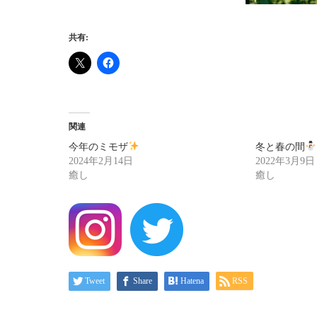
共有:
関連
今年のミモザ
冬と春の間
2024年2月14日
2022年3月9日
癒し
癒し
Tweet
Share
Hatena
RSS