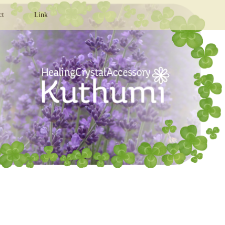
ct
Link