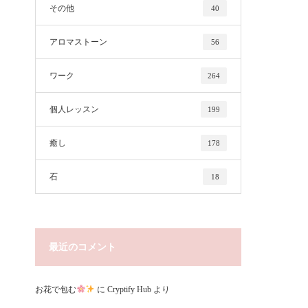
その他
40
アロマストーン
56
ワーク
264
個人レッスン
199
癒し
178
石
18
最近のコメント
お花で包む
に
Cryptify Hub
より