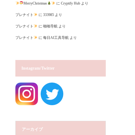
MerryChristmas
に
Cryptify Hub
より
プレナイト
に
333985
より
プレナイト
に
啪啪导航
より
プレナイト
に
每日AI工具导航
より
Instagram/Twitter
アーカイブ