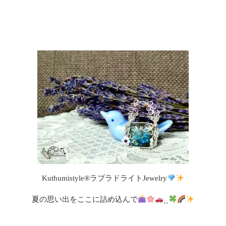
Kuthumistyle
®️
ラブラドライトJewelry
夏の思い出をここに詰め込んで
⸒⸒