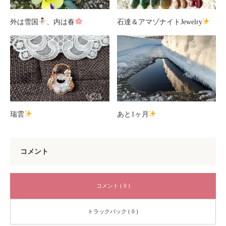
外は雪国
、内は春
石達＆アマゾナイトJewelry
瑞雲
あと1ヶ月
コメント
コメント ( 0 )
トラックバック ( 0 )