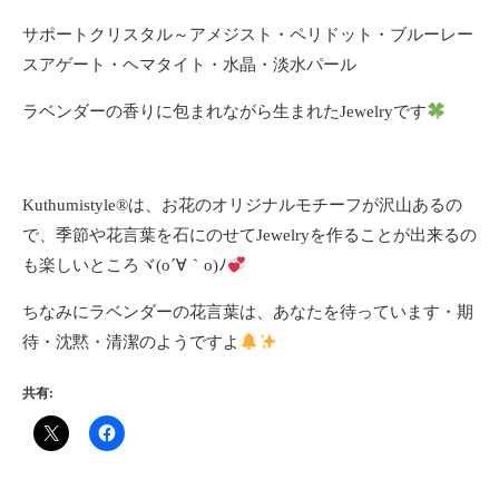
サポートクリスタル～アメジスト・ペリドット・ブルーレー
スアゲート・ヘマタイト・水晶・淡水パール
ラベンダーの香りに包まれながら生まれたJewelryです
Kuthumistyle
®️
は、お花のオリジナルモチーフが沢山あるの
で、季節や花言葉を石にのせてJewelryを作ることが出来るの
も楽しいところヾ(o´∀｀o)ﾉ
ちなみにラベンダーの花言葉は、あなたを待っています・期
待・沈黙・清潔のようですよ
共有: