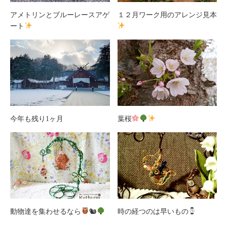
アメトリンとブルーレースアゲ
１２月ワーク用のアレンジ見本
ート
今年も残り1ヶ月
葉桜
動物達を集わせるなら
🐿
時の経つのは早いもの