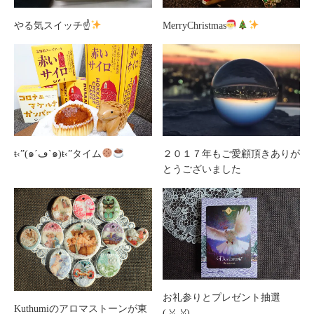
やる気スイッチ☝
MerryChristmas
ŧ‹”(๑´ڡ`๑)ŧ‹”タイム
２０１７年もご愛顧頂きありが
とうございました
お礼参りとプレゼント抽選
Kuthumiのアロマストーンが東
(⁠ ⁠ꈍ⁠ᴗ⁠ꈍ⁠)