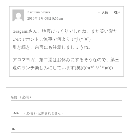
Kuthumi Sayuri
返信
引用
2018年 9月 08日 9:55pm
teragamiさん。地震びっくりでしたね。また笑い愛た
いのでホントご無事で何よりです(*´∀`)
引き続き、余震にも注意しましょうね。
アロマヨガ、第二週はお休みにするそうなので、第三
週のランチ楽しみにしています(笑)(((o(*ﾟ∀ﾟ*)o)))
名前
( 必須 )
E-MAIL
( 必須 ) - 公開されません -
URL