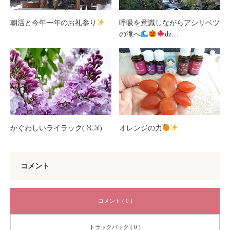
朝活と今年一年のお礼参り
呼吸を意識しながらアシリベツ
の滝へ
ǳ…
かぐわしいライラック(⁠ ⁠ꈍ⁠ᴗ⁠ꈍ⁠)
オレンジの力
コメント
コメント ( 0 )
トラックバック ( 0 )