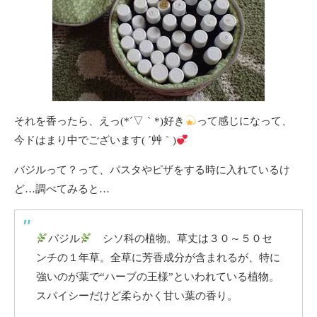
それを香ったら、えっ(*´▽｀*)好き
って感じになって、
今ドはまり中でございます( ´艸｀)
バジルって？って、パスタやピザをする時に入れているけ
ど…調べてみると…
バジル
シソ科の植物。草丈は３０～５０セ
ンチの１年草。全草に芳香成分が含まれるが、特に
強いのが葉で“ハーブの王様”といわれている植物。
スパイシーだけど柔らかく甘い葉の香り。