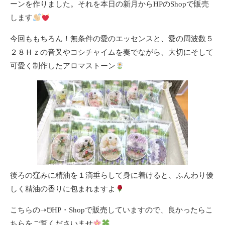
ーンを作りました。それを本日の新月からHPのShopで販売
します
今回ももちろん！無条件の愛のエッセンスと、愛の周波数５
２８Ｈｚの音叉やコシチャイムを奏でながら、大切にそして
可愛く制作したアロマストーン
後ろの窪みに精油を１滴垂らして身に着けると、ふんわり優
しく精油の香りに包まれますよ
こちらの➝🖱
HP・Shop
で販売していますので、良かったらこ
ちらをご覧くださいませ