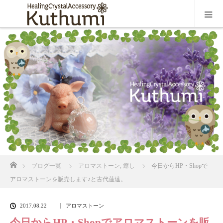
ホーム
ブログ一覧
アロマストーン
,
癒し
今日からHP・Shopで
アロマストーンを販売します♪と古代蓮達。
2017.08.22
アロマストーン
今日からHP・Shopでアロマストーンを販