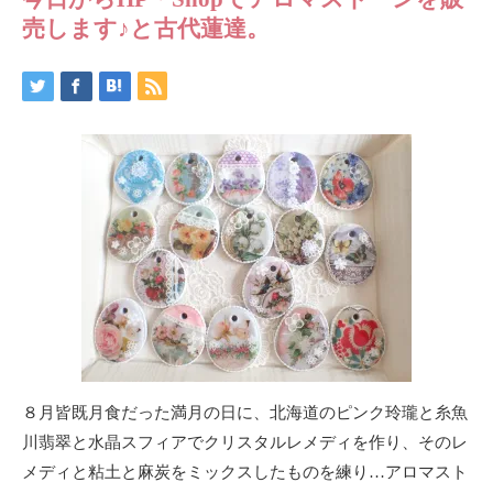
売します♪と古代蓮達。
８月皆既月食だった満月の日に、北海道のピンク玲瓏と糸魚
川翡翠と水晶スフィアでクリスタルレメディを作り、そのレ
メディと粘土と麻炭をミックスしたものを練り…アロマスト