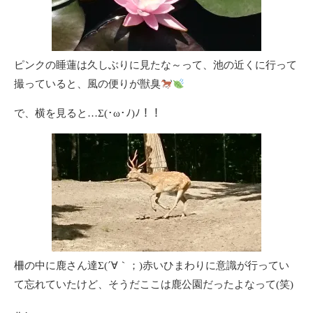
ピンクの睡蓮は久しぶりに見たな～って、池の近くに行って
撮っていると、風の便りが獣臭
で、横を見ると…Σ(･ω･ﾉ)ﾉ！！
柵の中に鹿さん達Σ(´∀｀；)赤いひまわりに意識が行ってい
て忘れていたけど、そうだここは鹿公園だったよなって(笑)