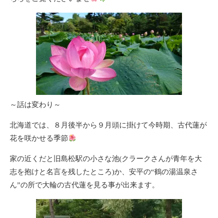
～話は変わり～
北海道では、８月後半から９月頭に掛けて今時期、古代蓮が
花を咲かせる季節
家の近くだと
旧島松駅
の小さな池(クラークさんが青年を大
志を抱けと名言を残したところ)か、
安平の“鶴の湯温泉さ
ん”
の所で大輪の古代蓮を見る事が出来ます。