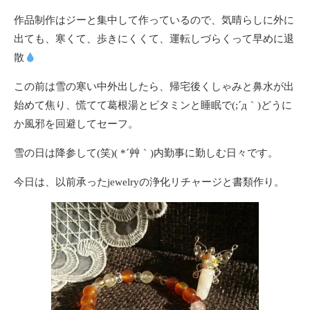
作品制作はジーと集中して作っているので、気晴らしに外に
出ても、寒くて、歩きにくくて、運転しづらくって早めに退
散
この前は雪の寒い中外出したら、帰宅後くしゃみと鼻水が出
始めて焦り、慌てて葛根湯とビタミンと睡眠で(;´д｀)どうに
か風邪を回避してセーフ。
雪の日は降参して(笑)( *´艸｀)内勤事に勤しむ日々です。
今日は、以前承ったjewelryの浄化リチャージと書類作り。