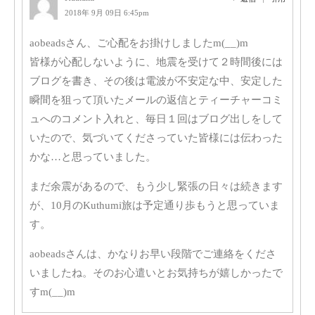
2018年 9月 09日 6:45pm
aobeadsさん、ご心配をお掛けしましたm(__)m
皆様が心配しないように、地震を受けて２時間後には
ブログを書き、その後は電波が不安定な中、安定した
瞬間を狙って頂いたメールの返信とティーチャーコミ
ュへのコメント入れと、毎日１回はブログ出しをして
いたので、気づいてくださっていた皆様には伝わった
かな…と思っていました。
まだ余震があるので、もう少し緊張の日々は続きます
が、10月のKuthumi旅は予定通り歩もうと思っていま
す。
aobeadsさんは、かなりお早い段階でご連絡をくださ
いましたね。そのお心遣いとお気持ちが嬉しかったで
すm(__)m