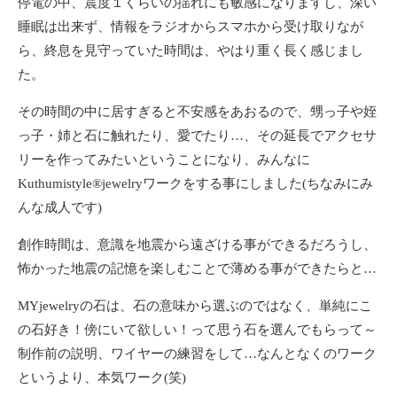
停電の中、震度１くらいの揺れにも敏感になりますし、深い
睡眠は出来ず、情報をラジオからスマホから受け取りなが
ら、終息を見守っていた時間は、やはり重く長く感じまし
た。
その時間の中に居すぎると不安感をあおるので、甥っ子や姪
っ子・姉と石に触れたり、愛でたり…、その延長でアクセサ
リーを作ってみたいということになり、みんなに
Kuthumistyle®️jewelryワークをする事にしました(ちなみにみ
んな成人です)
創作時間は、意識を地震から遠ざける事ができるだろうし、
怖かった地震の記憶を楽しむことで薄める事ができたらと…
MYjewelryの石は、石の意味から選ぶのではなく、単純にこ
の石好き！傍にいて欲しい！って思う石を選んでもらって～
制作前の説明、ワイヤーの練習をして…なんとなくのワーク
というより、本気ワーク(笑)