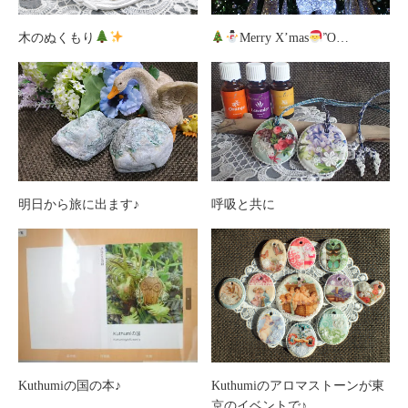
木のぬくもり
Merry X’mas
Ὂ…
明日から旅に出ます♪
呼吸と共に
Kuthumiの国の本♪
Kuthumiのアロマストーンが東
京のイベントで♪