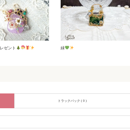
asプレゼント
緑
トラックバック ( 0 )