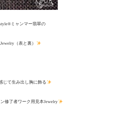
mistyle®ミャンマー翡翠の
Jewelry（表と裏）
感じて生み出し胸に飾る
修了者ワーク用見本Jewelry