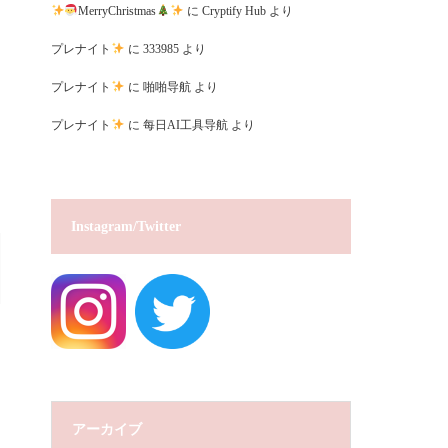
MerryChristmas
に
Cryptify Hub
より
プレナイト
に
333985
より
プレナイト
に
啪啪导航
より
プレナイト
に
每日AI工具导航
より
Instagram/Twitter
アーカイブ