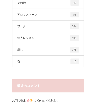
その他
40
アロマストーン
56
ワーク
264
個人レッスン
199
癒し
178
石
18
最近のコメント
お花で包む
に
Cryptify Hub
より