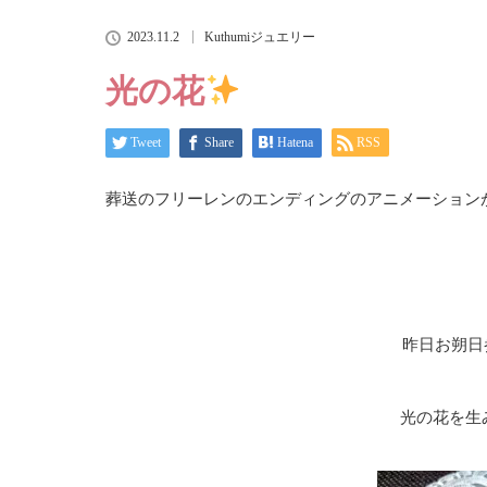
2023.11.2
Kuthumiジュエリー
光の花
Tweet
Share
Hatena
RSS
葬送のフリーレンのエンディングのアニメーション
昨日お朔日
光の花を生