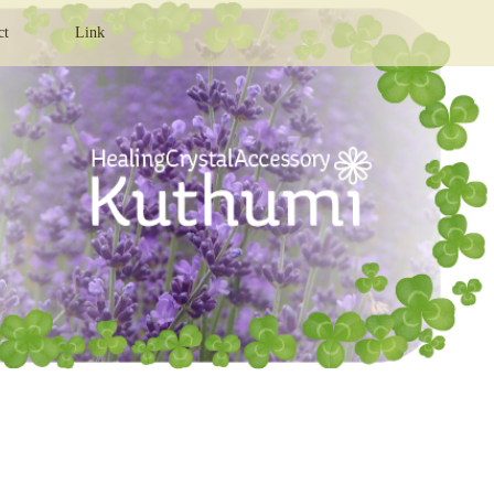
ct
Link