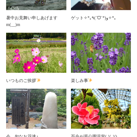
暑中お見舞い申しあげます
ゲット✧*｡٩(ˊᗜˋ*)و✧*｡
m(__)m
いつものご挨拶
楽しみ事
今、旬なお花達♪
百合が原公園温室(⁠ ⁠ꈍ⁠ᴗ⁠ꈍ⁠)