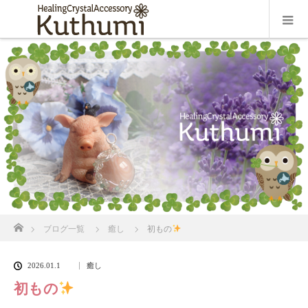
ホーム
ブログ一覧
癒し
初もの
2026.01.1
癒し
初もの