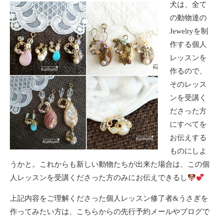
犬は、全て
の動物達の
Jewelryを制
作する個人
レッスンを
作るので、
そのレッス
ンを受講く
ださった方
にすべてを
お伝えする
ものにしよ
うかと。これからも新しい動物たちが出来た場合は、この個
人レッスンを受講くださった方のみにお伝えできるし
上記内容をご理解くださった個人レッスン修了者&うさぎを
作ってみたい方は、こちらからの先行予約メールやブログで