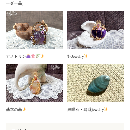
ーダー品)
アメトリン
姫Jewelry
基本の基
黒曜石・玲瓏jewelry