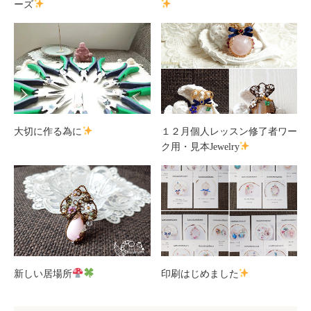
ーズ
大切に作る為に
１２月個人レッスン修了者ワー
ク用・見本Jewelry
新しい居場所
印刷はじめました