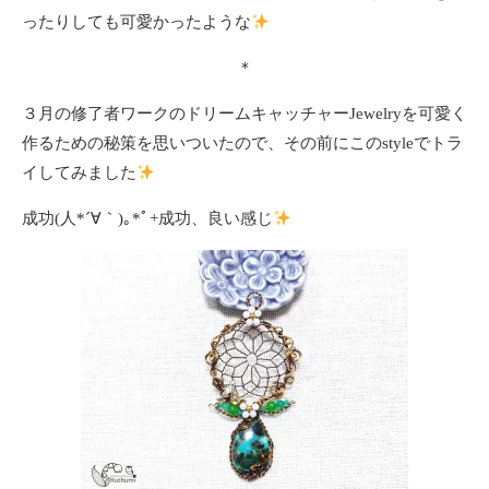
ったりしても可愛かったような
＊
３月の修了者ワークのドリームキャッチャーJewelryを可愛く
作るための秘策を思いついたので、その前にこのstyleでトラ
イしてみました
成功(⁠人⁠*⁠´⁠∀⁠｀⁠)⁠｡⁠*ﾟ⁠+成功、良い感じ